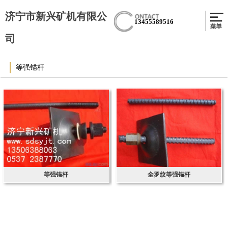
济宁市新兴矿机有限公
13455589516
司
等强锚杆
等强锚杆
全罗纹等强锚杆