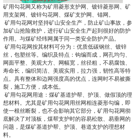
矿用勾花网又称为矿用菱形支护网、镀锌菱形网、矿
用支架网、镀锌勾花网、煤矿支护网、锚网。
矿用勾花网对坚持矿山安全生产，防止矿山事故，参
加矿山抢险救护，进行矿山安全生产起到很好的防护
作用。与煤矿经纬网属于同一类安全防护产品。
矿用勾花网按其材料可分为：优质低碳钢丝、镀锌
丝，包塑丝等。
编织及特点：钩编而成，网孔均匀、
网面平整、美观大方、网幅宽，丝径粗，不易腐蚀、
寿命长，编织简洁、美观实用，拉力强，韧性高等特
点。具有整体和边网强度高的优点，连网时不易被撕
裂，施工方便，成本低。
矿用勾花网用途：煤矿基道护帮、护顶、做假顶的理
想材料。尤其是矿用勾花网用丝网相连菱形勾编，即
使一根丝断裂，也不会影响其它部分，矿用勾花网彻
底解决了对顶板，煤帮支护时的容易松散、易垂网的
问题，是煤矿基道护帮、护顶、巷道支护的理想材
料。