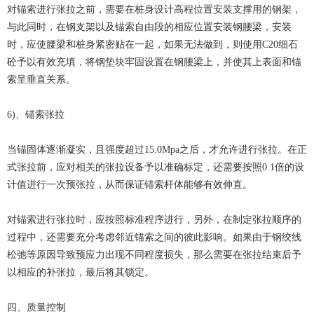
对锚索进行张拉之前，需要在桩身设计高程位置安装支撑用的钢架，
与此同时，在钢支架以及锚索自由段的相应位置安装钢腰梁，安装
时，应使腰梁和桩身紧密贴在一起，如果无法做到，则使用C20细石
砼予以有效充填，将钢垫块牢固设置在钢腰梁上，并使其上表面和锚
索呈垂直关系。
6)、锚索张拉
当锚固体逐渐凝实，且强度超过15.0Mpa之后，才允许进行张拉。在正
式张拉前，应对相关的张拉设备予以准确标定，还需要按照0.1倍的设
计值进行一次预张拉，从而保证锚索杆体能够有效伸直。
对锚索进行张拉时，应按照标准程序进行，另外，在制定张拉顺序的
过程中，还需要充分考虑邻近锚索之间的彼此影响。如果由于钢绞线
松弛等原因导致预应力出现不同程度损失，那么需要在张拉结束后予
以相应的补张拉，最后将其锁定。
四、质量控制