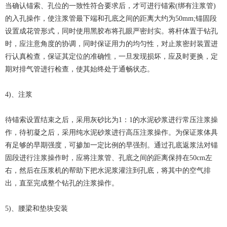
当确认锚索、孔位的一致性符合要求后，才可进行锚索(绑有注浆管)
的入孔操作，使注浆管最下端和孔底之间的距离大约为50mm;锚固段
设置成花管形式，同时使用黑胶布将孔眼严密封实。将杆体置于钻孔
时，应注意角度的协调，同时保证用力的均匀性，对止浆密封装置进
行认真检查，保证其定位的准确性，一旦发现损坏，应及时更换，定
期对排气管进行检查，使其始终处于通畅状态。
4)、注浆
待锚索设置结束之后，采用灰砂比为1：1的水泥砂浆进行常压注浆操
作，待初凝之后，采用纯水泥砂浆进行高压注浆操作。为保证浆体具
有足够的早期强度，可掺加一定比例的早强剂。通过孔底返浆法对锚
固段进行注浆操作时，应将注浆管、孔底之间的距离保持在50cm左
右，然后在压浆机的帮助下把水泥浆灌注到孔底，将其中的空气排
出，直至完成整个钻孔的注浆操作。
5)、腰梁和垫块安装