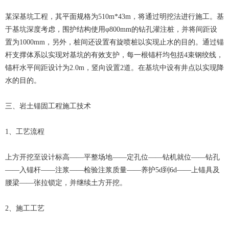
某深基坑工程，其平面规格为510m*43m，将通过明挖法进行施工。基
于基坑深度考虑，围护结构使用φ800mm的钻孔灌注桩，并将间距设
置为1000mm，另外，桩间还设置有旋喷桩以实现止水的目的。通过锚
杆支撑体系以实现对基坑的有效支护，每一根锚杆均包括4束钢绞线，
锚杆水平间距设计为2.0m，竖向设置2道。在基坑中设有井点以实现降
水的目的。
三、岩土锚固工程施工技术
1、工艺流程
上方开挖至设计标高——平整场地——定孔位——钻机就位——钻孔
——入锚杆——注浆——检验注浆质量——养护5d到6d——上锚具及
腰梁——张拉锁定，并继续土方开挖。
2、施工工艺