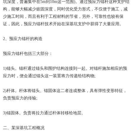
坑深度，普遍集中在5m到10m这一范围)。通过预应力锚杆这种支护结
构，能够大幅减少嵌固深度，同时优化受力形式，不仅便于施工，减
少施工时间，而且有利于工程材料的节省，另外，可靠性也较有保
证，因此，预应力锚杆技术开始在深基坑支护中获得了大量应用。
2、预应力锚杆的构造
预应力锚杆包括三大部分：
1)锚头。锚杆通过锚头和围护结构连接到一起。对锚杆施加相应的预
应力时，便会通过锚头这一装置将力传递给结构物;
2)杆体。杆体将锚头、锚固体这二者连成整体，具有弹性变形特征，
负责预应力的传输;
3)锚固体。负责将拉力通过杆体转移给地层。
二、某深基坑工程概况