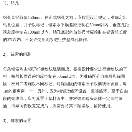
1)、钻孔
钻孔直径取值150mm。在正式钻孔之前，应按照设计规定，准确定出
钻孔位置，并予以标记，锚索水平误差应控制在50mm以内，垂直孔距
误差应控制在100mm以内。钻孔底部的偏斜尺寸应控制在锚索总长度
的3%以内。不允许使用泥浆进行护壁成孔操作。
2)、锚索的组装
每条锚索均由4束7φ5钢绞线组装而成。根据设计要求进行钢绞线的下
料，每股长度误差均应控制在50mm以内。为准确区分自由段和锚固
段，应对二者施以不同标记。对锚固段的锚索应予以架线环设置，每
1m的距离穿一个，另外，应为相邻架线环设置一道箍筋环。至于自由
段的钢绞线，应将其置于塑料管中，并对锚固端头涂抹一定量的黄
油，待导向帽设置完成后，则需要将其平顺摆放，留待使用。
3)、锚索的设置