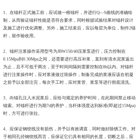
1、在锚杆正式施工前，应试做一根锚杆，并进行Q―S曲线的准确绘
制，从而验证锚杆性能是否符合要求，同时根据试验结果对锚杆设计
及施工进行优化调整。另外，施工结束后，应以每层为单位，制作2锚
杆，留作验收用。
2、锚杆注浆操作采用型号为JBW150/40压浆泵进行，压力控制在
0.15Mpa到0.30Mpa之间，还需要进行高压补浆，直到有清水泥浆返出
为止，且不可低于两次，至于时间间隔则需要控制在8h以内。对锚杆
进行注浆操作时，应对浆液做过筛操作，制备完成的浆液应该在初凝
之前予以全部注完，每次手工时，应对浆管、浆泵等进行彻底清洗。
3、向锚孔注入水泥浆后，应给与规定的养护时间，在此期间禁止移动
锚索。对锚杆进行为期7d的养护，当杆体强度达到标准(即超过15Mpa)
时，方可进行张拉。
4、应保证钢绞线没有损伤，并予以有效调直，同时做好除锈工作。对
于相同孔径钢绞线而言，应保证它们具有相同的长度，切断之后，应