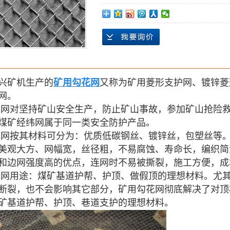
兴矿机生产的
矿用勾花网
又称为矿用菱形支护网、镀锌菱
网。
网对坚持矿山安全生产，防止矿山事故，参加矿山抢险
煤矿经纬网属于同一类安全防护产品。
网按其材料可分为：优质低碳钢丝、镀锌丝，包塑丝等
美观大方、网幅宽，丝径粗，不易腐蚀、寿命长，编织简
和边网强度高的优点，连网时不易被撕裂，施工方便，成
网用途：煤矿基道护帮、护顶、做假顶的理想材料。尤
断裂，也不会影响其它部分，矿用勾花网彻底解决了对顶
矿基道护帮、护顶、巷道支护的理想材料。