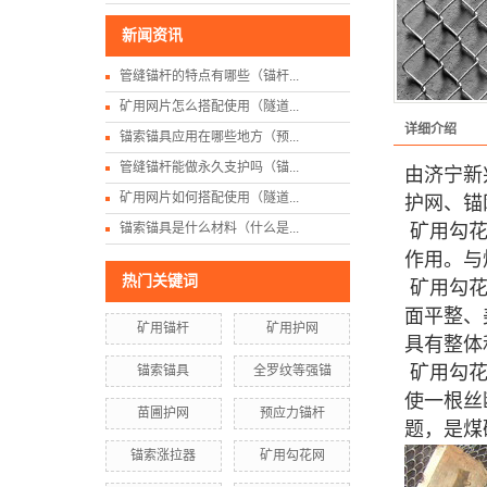
新闻资讯
管缝锚杆的特点有哪些（锚杆...
矿用网片怎么搭配使用（隧道...
详细介绍
锚索锚具应用在哪些地方（预...
管缝锚杆能做永久支护吗（锚...
由济宁新
矿用网片如何搭配使用（隧道...
护网、锚
锚索锚具是什么材料（什么是...
矿用勾花
作用。与
热门关键词
矿用勾花
面平整、
矿用锚杆
矿用护网
具有整体
矿用勾花
锚索锚具
全罗纹等强锚
使一根丝
苗圃护网
预应力锚杆
题，是煤
锚索涨拉器
矿用勾花网