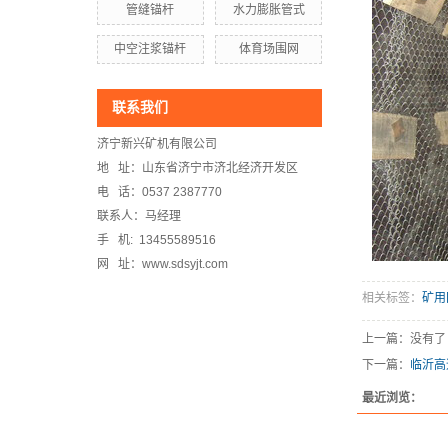
管缝锚杆
水力膨胀管式
中空注浆锚杆
体育场围网
联系我们
济宁新兴矿机有限公司
地 址：山东省济宁市济北经济开发区
电 话：0537 2387770
联系人：马经理
手 机: 13455589516
网 址：www.sdsyjt.com
相关标签：
矿用
上一篇：没有了
下一篇：
临沂高
最近浏览：